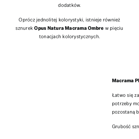
dodatków.
Oprócz jednolitej kolorystyki, istnieje również
sznurek
Opus Natura Macrama Ombre
w pięciu
tonacjach kolorystycznych.
Macrama Pl
Łatwo się za
potrzeby mo
pozostaną b
Grubość sz