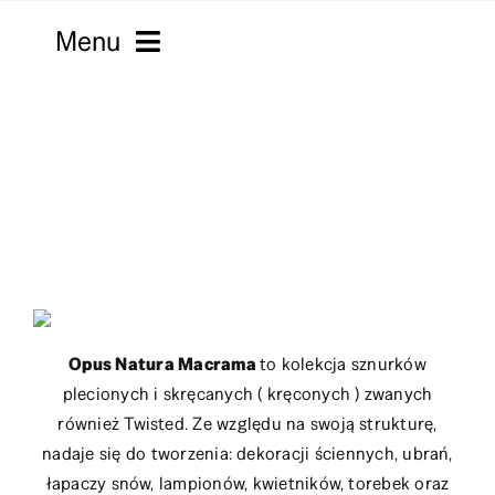
Skip
Menu
to
content
Strona główna
Włóczki
Macramy
Kordonki
Filmy
Opus Natura Macrama
to kolekcja sznurków
plecionych i skręcanych ( kręconych ) zwanych
Robótki
również Twisted. Ze względu na swoją strukturę,
nadaje się do tworzenia: dekoracji ściennych, ubrań,
Sklepy
łapaczy snów, lampionów, kwietników, torebek oraz