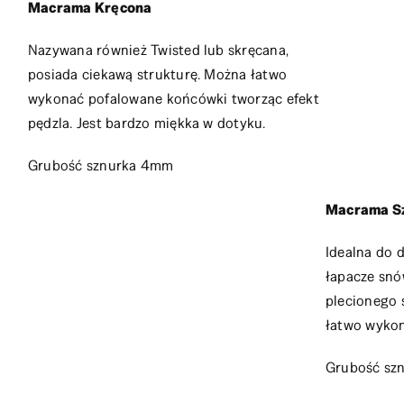
Macrama Kręcona
Nazywana również Twisted lub skręcana,
posiada ciekawą strukturę. Można łatwo
wykonać pofalowane końcówki tworząc efekt
pędzla. Jest bardzo miękka w dotyku.
Grubość sznurka 4mm
Macrama S
Idealna do d
łapacze snó
plecionego 
łatwo wykon
Grubość sz