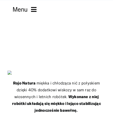
Skip
Menu
to
content
Strona główna
Włóczki
Macramy
Kordonki
Filmy
Rojo Natura
miękka i chłodząca nić z połyskiem
dzięki 40% dodatkowi wiskozy w sam raz do
Robótki
wiosennych i letnich robótek.
Wykonane z niej
robótki układają się miękko i lejąco stabilizując
Sklepy
jednocześnie bawełnę.