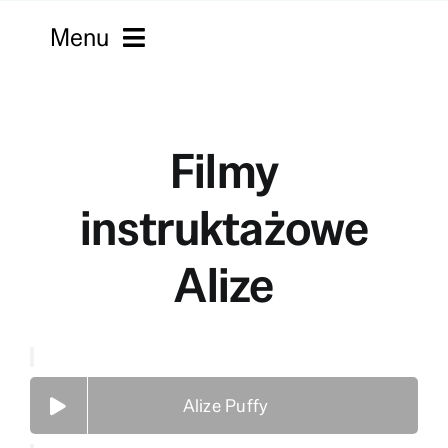
Skip
Menu
to
content
Strona główna
Filmy
Włóczki
Macramy
instruktażowe
Kordonki
Alize
Filmy
Robótki
Alize Puffy
Sklepy