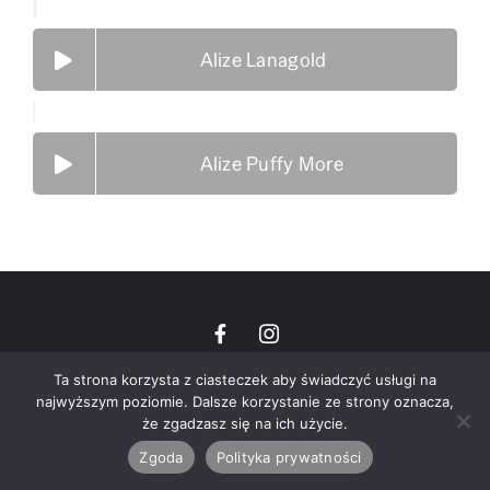
Alize Lanagold
Alize Puffy More
Ta strona korzysta z ciasteczek aby świadczyć usługi na
© Wszelkie prawa zastrzeżone • Centrum Włóczek 2026
najwyższym poziomie. Dalsze korzystanie ze strony oznacza,
że zgadzasz się na ich użycie.
Zgoda
Polityka prywatności