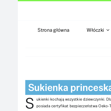
Skip
to
content
Strona główna
Włóczki
View
Larger
Sukienka princesk
Image
S
ukienki kochają wszystkie dziewczynki. D
posiada certyfikat bezpieczeństwa Oeko-