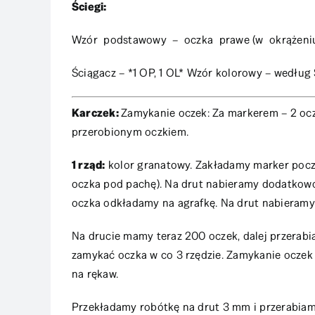
Ściegi:
Wzór podstawowy – oczka prawe (w okrążeniu
Ściągacz – *1 OP, 1 OL* Wzór kolorowy – według
Karczek:
Zamykanie oczek: Za markerem – 2 oczk
przerobionym oczkiem.
1 rząd:
kolor granatowy. Zakładamy marker począ
oczka pod pachę). Na drut nabieramy dodatkow
oczka odkładamy na agrafkę. Na drut nabieram
Na drucie mamy teraz 200 oczek, dalej przerab
zamykać oczka w co 3 rzędzie. Zamykanie oczek p
na rękaw.
Przekładamy robótkę na drut 3 mm i przerabiam