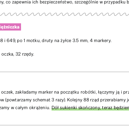
my, co zapewnia ich bezpieczeństwo, szczególnie w przypadku 
iężniczka
 58 i 649, po 1 motku, druty na żyłce 3.5 mm, 4 markery.
 oczka, 32 rzędy.
0 oczek, zakładamy marker na początku robótki, łączymy ją i 
ów (powtarzamy schemat 3 razy). Kolejny 88 rząd przerabiamy 
rzamy w całym okrążeniu.
Dół sukienki skończony, teraz będziem