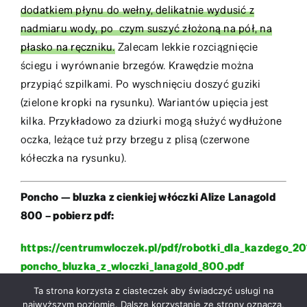
dodatkiem płynu do wełny, delikatnie wydusić z
nadmiaru wody, po czym suszyć złożoną na pół, na
płasko na ręczniku.
Zalecam lekkie rozciągnięcie
ściegu i wyrównanie brzegów. Krawędzie można
przypiąć szpilkami. Po wyschnięciu doszyć guziki
(zielone kropki na rysunku). Wariantów upięcia jest
kilka. Przykładowo za dziurki mogą służyć wydłużone
oczka, leżące tuż przy brzegu z plisą (czerwone
kółeczka na rysunku).
Poncho — bluzka z cienkiej włóczki Alize Lanagold
800 – pobierz pdf:
https://centrumwloczek.pl/pdf/robotki_dla_kazdego_20
poncho_bluzka_z_wloczki_lanagold_800.pdf
Ta strona korzysta z ciasteczek aby świadczyć usługi na
najwyższym poziomie. Dalsze korzystanie ze strony oznacza,