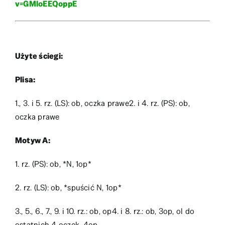
v=GMloEEQoppE
Użyte ściegi:
Plisa:
1., 3. i 5. rz. (LS): ob, oczka prawe2. i 4. rz. (PS): ob,
oczka prawe
Motyw A:
1. rz. (PS): ob, *N, 1op*
2. rz. (LS): ob, *spuścić N, 1op*
3., 5., 6., 7., 9. i 10. rz.: ob, op4. i 8. rz.: ob, 3op, ol do
ostatnich 4 oczek, 4op