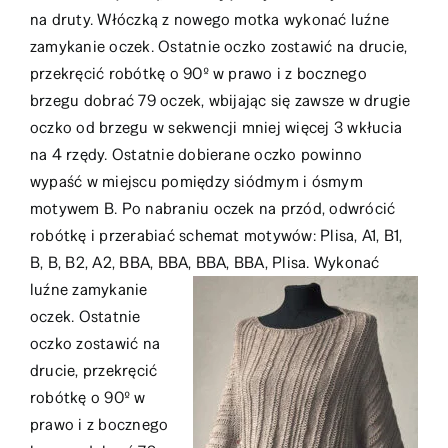
na druty. Włóczką z nowego motka wykonać luźne
zamykanie oczek. Ostatnie oczko zostawić na drucie,
przekręcić robótkę o 90º w prawo i z bocznego
brzegu dobrać 79 oczek, wbijając się zawsze w drugie
oczko od brzegu w sekwencji mniej więcej 3 wkłucia
na 4 rzędy. Ostatnie dobierane oczko powinno
wypaść w miejscu pomiędzy siódmym i ósmym
motywem B. Po nabraniu oczek na przód, odwrócić
robótkę i przerabiać schemat motywów: Plisa, A1, B1,
B, B, B2, A2, BBA, BBA, BBA, BBA, Plisa.
Wykonać
luźne zamykanie
oczek. Ostatnie
oczko zostawić na
drucie, przekręcić
robótkę o 90º w
prawo i z bocznego