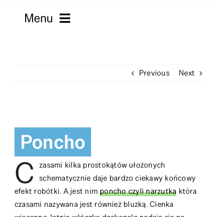
Skip
Menu
to
content
Strona główna
Previous
Next
Włóczki
Macramy
View
Kordonki
Larger
Poncho
Image
Filmy
C
zasami kilka prostokątów ułożonych
Robótki
schematycznie daje bardzo ciekawy końcowy
efekt robótki. A jest nim
poncho czyli narzutka
która
Sklepy
czasami nazywana jest również bluzką. Cienka