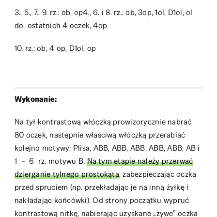
3., 5., 7., 9. rz.: ob, op4., 6. i 8. rz.: ob, 3op, 1ol, D1ol, ol
do ostatnich 4 oczek, 4op
10. rz.: ob, 4 op, D1ol, op
Wykonanie:
Na tył kontrastową włóczką prowizorycznie nabrać
80 oczek, następnie właściwą włóczką przerabiać
kolejno motywy: Plisa, ABB, ABB, ABB, ABB, ABB, AB i
1 – 6 rz. motywu B.
Na tym etapie należy przerwać
dzierganie tylnego prostokąta
, zabezpieczając oczka
przed spruciem (np. przekładając je na inną żyłkę i
nakładając końcówki). Od strony początku wypruć
kontrastową nitkę, nabierając uzyskane „żywe” oczka