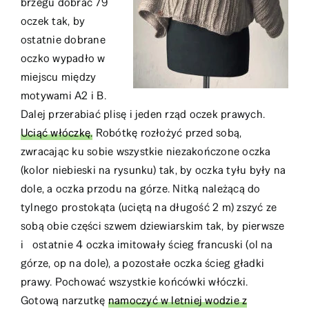
brzegu dobrać 79
oczek tak, by
ostatnie dobrane
oczko wypadło w
miejscu między
motywami A2 i B.
Dalej przerabiać plisę i jeden rząd oczek prawych.
Uciąć włóczkę.
Robótkę rozłożyć przed sobą,
zwracając ku sobie wszystkie niezakończone oczka
(kolor niebieski na rysunku) tak, by oczka tyłu były na
dole, a oczka przodu na górze. Nitką należącą do
tylnego prostokąta (uciętą na długość 2 m) zszyć ze
sobą obie części szwem dziewiarskim tak, by pierwsze
i ostatnie 4 oczka imitowały ścieg francuski (ol na
górze, op na dole), a pozostałe oczka ścieg gładki
prawy. Pochować wszystkie końcówki włóczki.
Gotową narzutkę
namoczyć w letniej wodzie z