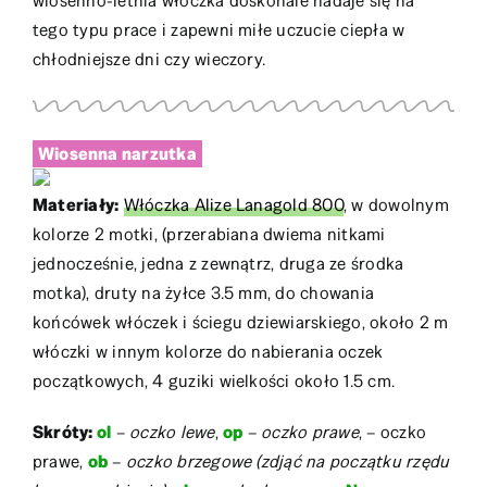
wiosenno-letnia włóczka doskonale nadaje się na
tego typu prace i zapewni miłe uczucie ciepła w
chłodniejsze dni czy wieczory.
Wiosenna narzutka
Materiały:
Włóczka Alize Lanagold 800
, w dowolnym
kolorze 2 motki, (przerabiana dwiema nitkami
jednocześnie, jedna z zewnątrz, druga ze środka
motka), druty na żyłce 3.5 mm, do chowania
końcówek włóczek i ściegu dziewiarskiego, około 2 m
włóczki w innym kolorze do nabierania oczek
początkowych, 4 guziki wielkości około 1.5 cm.
Skróty:
ol
–
oczko lewe
,
op
–
oczko prawe
, – oczko
prawe,
ob
–
oczko brzegowe (zdjąć na początku rzędu