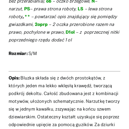
bez przerabiania),
ob
– oczko brzegowe,
N
–
narzut,
PS
– prawa strona roboty,
LS
– lewa strona
roboty
,
* *
– powtarzać opis znajdujący się pomiędzy
gwiazdkami,
2oprp
– 2 oczka przerobione razem na
prawo, pochylone w prawo,
D1ol
– z poprzecznej nitki
poprzedniego rzędu dodać 1 ol
Rozmiar:
S/M
Opis:
Bluzka składa się z dwóch prostokątów, z
których jeden ma lekko wklęsłą krawędź, tworzącą
podkrój dekoltu. Całość zbudowana jest z kombinacji
motywów, ułożonych schematycznie. Narzutkę tworzy
się w jednym kawałku, zszywając na końcu szwem
dziewiarskim. Ostateczny kształt uzyskuje się poprzez
odpowiednie upięcie za pomocą guzików. Za dziurki