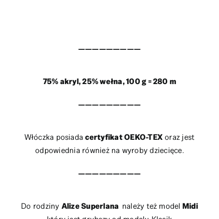
—————————
75% akryl, 25% wełna, 100 g = 280 m
—————————
Włóczka posiada
certyfikat OEKO-TEX
oraz jest
odpowiednia również na wyroby dziecięce.
—————————
Do rodziny
Alize Superlana
należy też model
Midi