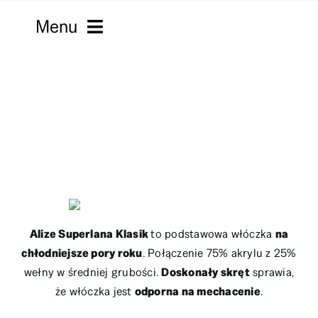
Skip
Menu
to
content
Strona główna
Włóczki
Macramy
Kordonki
Filmy
Alize Superlana Klasik
to podstawowa włóczka
na
chłodniejsze pory roku
. Połączenie 75% akrylu z 25%
Robótki
wełny w średniej grubości.
Doskonały skręt
sprawia,
że włóczka jest
odporna na mechacenie
.
Sklepy