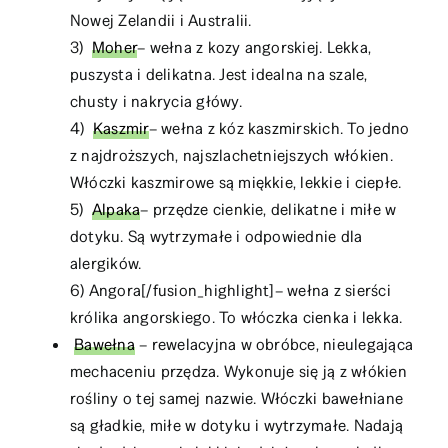
Nowej Zelandii i Australii.
3)
Moher
– wełna z kozy angorskiej. Lekka,
puszysta i delikatna. Jest idealna na szale,
chusty i nakrycia główy.
4)
Kaszmir
– wełna z kóz kaszmirskich. To jedno
z najdroższych, najszlachetniejszych włókien.
Włóczki kaszmirowe są miękkie, lekkie i ciepłe.
5)
Alpaka
– przędze cienkie, delikatne i miłe w
dotyku. Są wytrzymałe i odpowiednie dla
alergików.
6) Angora[/fusion_highlight]– wełna z sierści
królika angorskiego. To włóczka cienka i lekka.
Bawełna
– rewelacyjna w obróbce, nieulegająca
mechaceniu przędza. Wykonuje się ją z włókien
rośliny o tej samej nazwie. Włóczki bawełniane
są gładkie, miłe w dotyku i wytrzymałe. Nadają