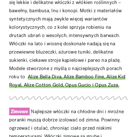
się lekkie i delikatne włóczki z włókien roślinnych –
bawełny, bambusa, lnu i konopi. Motki z materiałów
syntetycznych mają zwykle więcej wariantów
kolorystycznych, co z kolei sprzyja robieniu na
drutach ubrań o wesołych, intensywnych barwach.
Włóczki na lato i wiosnę doskonale nadają się na
przewiewne bluzeczki, ażurowe tuniki, delikatne
sukienki, ciekawe stroje kąpielowe i pareo na plażę.
Modele stworzone z myślą o najcieplejszych porach
roku to
Alize Bella Diva, Alize Bamboo Fine, Alize Kid
Royal, Alize Cotton Gold, Opus Gucio i Opus Zuza.
Zimowe
Najlepsze włóczki na chłodne dni i mroźne
poranki muszą dobrze izolować od zimna. Powinny
ogrzewać i otulać, chroniąc ciało przed niskimi
temperaturami. Włóczki zimowe są grube i