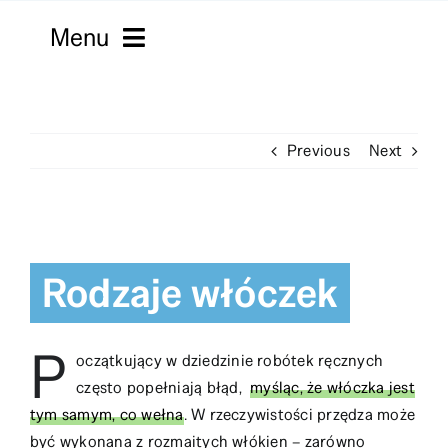
Skip
Menu
to
content
Strona główna
Previous
Next
Włóczki
Macramy
View
Kordonki
Larger
Rodzaje włóczek
Image
Filmy
P
Robótki
oczątkujący w dziedzinie robótek ręcznych
często popełniają błąd,
myśląc, że włóczka jest
Sklepy
tym samym, co wełna
. W rzeczywistości przędza może
być wykonana z rozmaitych włókien – zarówno