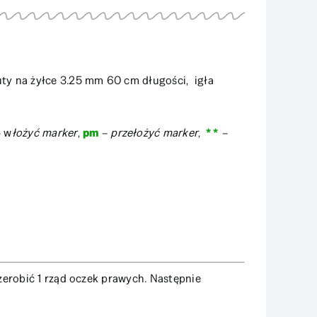
uty na żyłce 3.25 mm 60 cm długości, igła
 w
łożyć marker
,
pm
–
przełożyć marker
,
* *
–
zerobić 1 rząd oczek prawych. Następnie