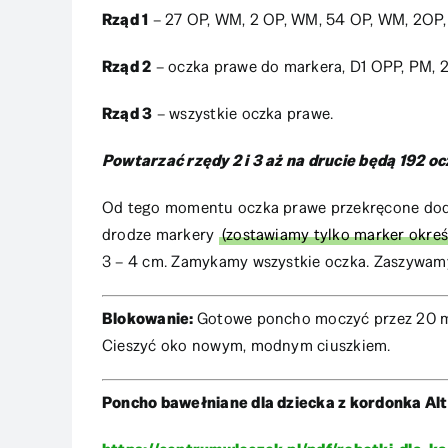
Rząd 1
– 27 OP, WM, 2 OP, WM, 54 OP, WM, 2OP,
Rząd 2
– oczka prawe do markera, D1 OPP, PM, 2
Rząd 3
– wszystkie oczka prawe.
Powtarzać rzędy 2 i 3 aż na drucie będą 192 oc
Od tego momentu oczka prawe przekręcone dodaj
drodze markery
(zostawiamy tylko marker okreś
3 – 4 cm. Zamykamy wszystkie oczka. Zaszywamy
Blokowanie:
Gotowe poncho moczyć przez 20 min
Cieszyć oko nowym, modnym ciuszkiem.
Poncho bawełniane dla dziecka z kordonka Alt