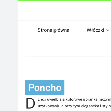
Skip
to
content
Strona główna
Włóczki
View
Larger
Poncho
Image
D
zieci uwielbiają kolorowe ubranka niczym
użytkowaniu a przy tym elegancka i styl