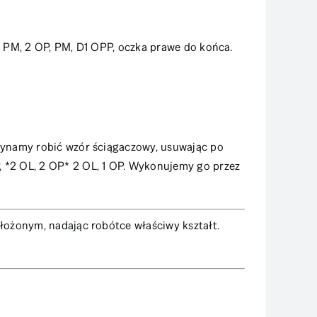
 PM, 2 OP, PM, D1 OPP, oczka prawe do końca.
zynamy robić wzór ściągaczowy, usuwając po
 *2 OL, 2 OP* 2 OL, 1 OP. Wykonujemy go przez
łożonym, nadając robótce właściwy kształt.