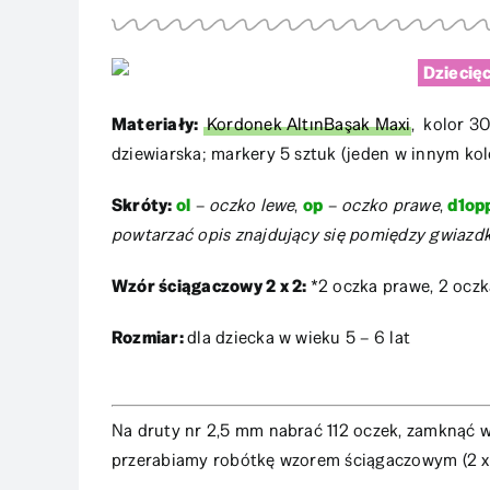
Dziecię
Materiały:
Kordonek AltınBaşak Maxi
, kolor 3
dziewiarska; markery 5 sztuk (jeden w innym kol
Skróty:
ol
–
oczko lewe
,
op
–
oczko prawe
,
d1op
powtarzać opis znajdujący się pomiędzy gwiazd
Wzór ściągaczowy 2 x 2:
*2 oczka prawe, 2 oczk
Rozmiar:
dla dziecka w wieku 5 – 6 lat
Na druty nr 2,5 mm nabrać 112 oczek, zamknąć w
przerabiamy robótkę wzorem ściągaczowym (2 x 