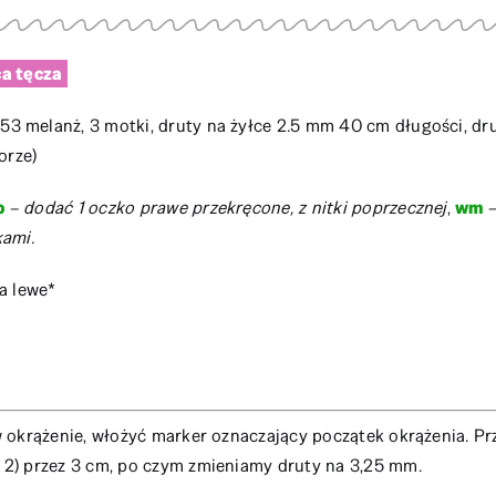
ca tęcza
053 melanż, 3 motki, druty na żyłce 2.5 mm 40 cm długości, dr
orze)
p
–
dodać 1 oczko prawe przekręcone, z nitki poprzecznej
,
wm
–
kami.
a lewe*
 okrążenie, włożyć marker oznaczający początek okrążenia. Pr
2) przez 3 cm, po czym zmieniamy druty na 3,25 mm.