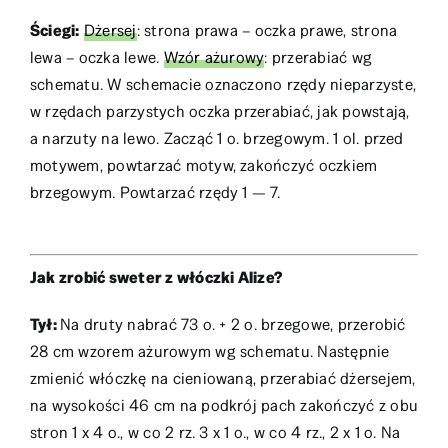
Ściegi:
Dżersej
: strona prawa – oczka prawe, strona
lewa – oczka lewe.
Wzór ażurowy
: przerabiać wg
schematu. W schemacie oznaczono rzędy nieparzyste,
w rzędach parzystych oczka przerabiać, jak powstają,
a narzuty na lewo. Zacząć 1 o. brzegowym. 1 ol. przed
motywem, powtarzać motyw, zakończyć oczkiem
brzegowym. Powtarzać rzędy 1 — 7.
Jak zrobić sweter z włóczki Alize?
Tył:
Na druty nabrać 73 o. + 2 o. brzegowe, przerobić
28 cm wzorem ażurowym wg schematu. Następnie
zmienić włóczkę na cieniowaną, przerabiać dżersejem,
na wysokości 46 cm na podkrój pach zakończyć z obu
stron 1 x 4 o., w co 2 rz. 3 x 1 o., w co 4 rz., 2 x 1 o. Na