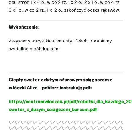
obu stron 1 x 4 o., w co 2 rz. 1 x 2 o., 2 x 1 o., w co 4 rz.
3 x 1 o., w co 2 rz., 1 x 2 o., zakończyć oczka rękawów.
Wykończenie:
Zszywamy wszystkie elementy. Dekolt obrabiamy
szydełkiem półsłupkami.
Ciepły sweter z dużym ażurowym ściągaczem z
włóczki Alize – pobierz instrukcję pdf:
https://centrumwloczek.pl/pdf/robotki_dla_kazdego_20
sweter_z_duzym_sciagczem_burcum.pdf