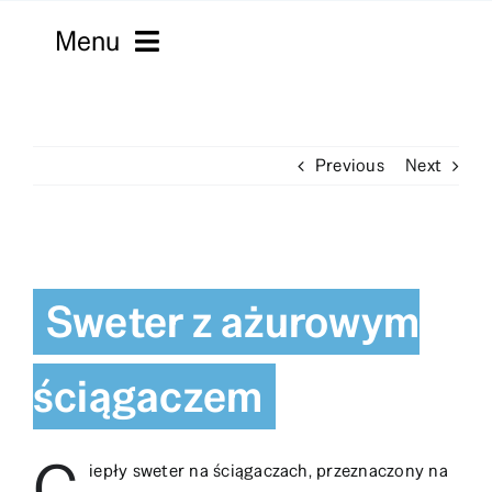
Skip
Menu
to
content
Strona główna
Previous
Next
Włóczki
Macramy
View
Kordonki
Larger
Sweter z ażurowym
Image
Filmy
ściągaczem
Robótki
Sklepy
C
iepły sweter na ściągaczach, przeznaczony na