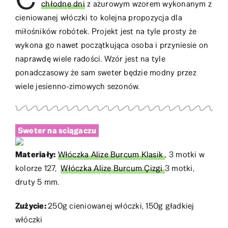
chłodne dni
z ażurowym wzorem wykonanym z
cieniowanej włóczki to kolejna propozycja dla
miłośników robótek. Projekt jest na tyle prosty że
wykona go nawet początkująca osoba i przyniesie on
naprawdę wiele radości. Wzór jest na tyle
ponadczasowy że sam sweter będzie modny przez
wiele jesienno-zimowych sezonów.
Sweter na sciągaczu
Materiały:
Włóczka Alize Burcum Klasik
, 3 motki w
kolorze 127,
Włóczka Alize Burcum Çizgi
3 motki,
druty 5 mm.
Zużycie:
250g cieniowanej włóczki, 150g gładkiej
włóczki