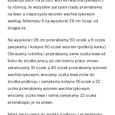
podkroju pach na prosto wzorem wachlarzykowym z
tą różnicą, że wszystkie parzyste rzędy przerabiamy
na lewo a nieparzyste wzorem wachlarzykowym
według Schematu II na wysokość 28 cm licząc od
ściągacza.
Na wysokości 28 cm przerabiamy 50 oczek a 11 oczek
zamykamy i kolejne 50 oczek wzorem (podkrój karku).
Obracamy robótkę i przerabiamy same oczka lewe od
boku do środka pracy, po obróceniu pracy znowu
zakańczamy 10 oczek a 40 oczek przerabiamy wzorem
wachlarzykowym, wracamy oczka lewe znów do
środka podkroju i zamykamy kolejne 18 oczek a 22
oczka przerabiamy wzorem wachlarzykowym,
wracamy oczka lewe i ramię zamykamy 22 oczka
przerabiając je na prawo.
Nitką związujemy do środka podkroju i przerabiamy