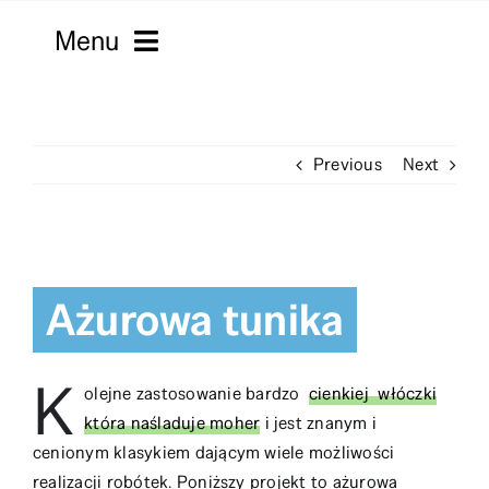
Skip
Menu
to
content
Strona główna
Previous
Next
Włóczki
Macramy
View
Kordonki
Larger
Ażurowa tunika
Image
Filmy
K
Robótki
olejne zastosowanie bardzo
cienkiej włóczki
która naśladuje moher
i jest znanym i
Sklepy
cenionym klasykiem dającym wiele możliwości
realizacji robótek. Poniższy projekt to ażurowa